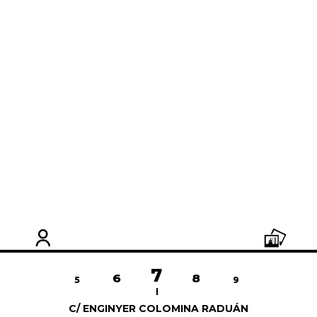
7
6
8
3
4
5
9
10
1
C/ ENGINYER COLOMINA RADUÁN