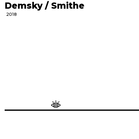
Demsky / Smithe
2018
10
11
12
13
14
1
2