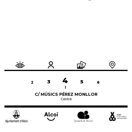
4
3
5
4
1
2
6
7
C/ MÚSICS PÉREZ MONLLOR
Centre